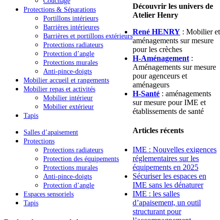
Couchage
Découvrir les univers de
Protections & Séparations
Atelier Henry
Portillons intérieurs
Barrières intérieures
René HENRY
: Mobilier et
Barrières et portillons extérieurs
aménagements sur mesure
Protections radiateurs
pour les crèches
Protection d’angle
H-Aménagement
:
Protections murales
Aménagements sur mesure
Anti-pince-doigts
pour agenceurs et
Mobilier accueil et rangements
aménageurs
Mobilier repas et activités
H-Santé
: aménagements
Mobilier intérieur
sur mesure pour IME et
Mobilier extérieur
établissements de santé
Tapis
Articles récents
Salles d’apaisement
Protections
IME : Nouvelles exigences
Protections radiateurs
réglementaires sur les
Protection des équipements
équipements en 2025
Protections murales
Sécuriser les espaces en
Anti-pince-doigts
IME sans les dénaturer
Protection d’angle
IME : les salles
Espaces sensoriels
d’apaisement, un outil
Tapis
structurant pour