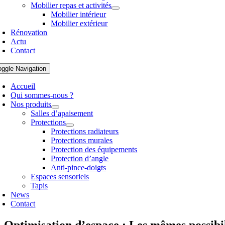
Mobilier repas et activités
Mobilier intérieur
Mobilier extérieur
Rénovation
Actu
Contact
oggle Navigation
Accueil
Qui sommes-nous ?
Nos produits
Salles d’apaisement
Protections
Protections radiateurs
Protections murales
Protection des équipements
Protection d’angle
Anti-pince-doigts
Espaces sensoriels
Tapis
News
Contact