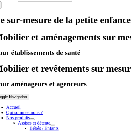
e sur-mesure de la petite enfance
obilier et aménagements sur me
our établissements de santé
obilier et revêtements sur mesur
our aménageurs et agenceurs
oggle Navigation
Accueil
Qui sommes-nous ?
Nos produits
Assises et détente
Bébés / Enfants