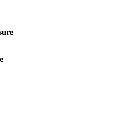
sure
e