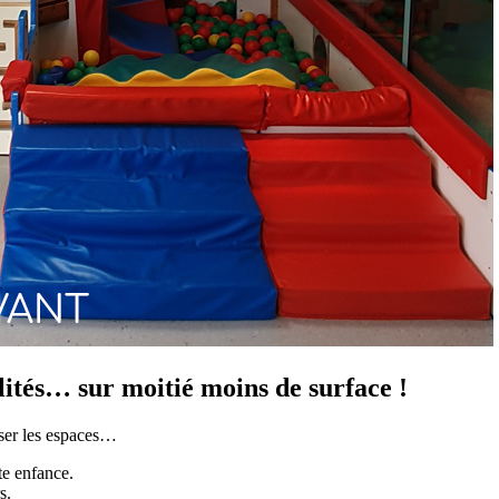
ités… sur moitié moins de surface !
ser les espaces…
te enfance.
s.