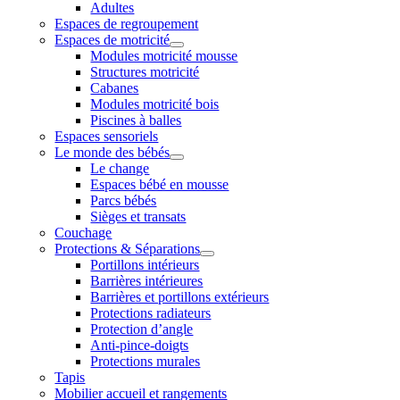
Adultes
Espaces de regroupement
Espaces de motricité
Modules motricité mousse
Structures motricité
Cabanes
Modules motricité bois
Piscines à balles
Espaces sensoriels
Le monde des bébés
Le change
Espaces bébé en mousse
Parcs bébés
Sièges et transats
Couchage
Protections & Séparations
Portillons intérieurs
Barrières intérieures
Barrières et portillons extérieurs
Protections radiateurs
Protection d’angle
Anti-pince-doigts
Protections murales
Tapis
Mobilier accueil et rangements