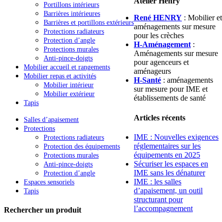
Atelier Henry
Portillons intérieurs
Barrières intérieures
René HENRY
: Mobilier et
Barrières et portillons extérieurs
aménagements sur mesure
Protections radiateurs
pour les crèches
Protection d’angle
H-Aménagement
:
Protections murales
Aménagements sur mesure
Anti-pince-doigts
pour agenceurs et
Mobilier accueil et rangements
aménageurs
Mobilier repas et activités
H-Santé
: aménagements
Mobilier intérieur
sur mesure pour IME et
Mobilier extérieur
établissements de santé
Tapis
Articles récents
Salles d’apaisement
Protections
IME : Nouvelles exigences
Protections radiateurs
réglementaires sur les
Protection des équipements
équipements en 2025
Protections murales
Sécuriser les espaces en
Anti-pince-doigts
IME sans les dénaturer
Protection d’angle
IME : les salles
Espaces sensoriels
d’apaisement, un outil
Tapis
structurant pour
l’accompagnement
Rechercher un produit