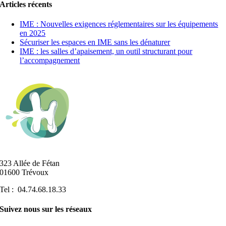
Articles récents
IME : Nouvelles exigences réglementaires sur les équipements
en 2025
Sécuriser les espaces en IME sans les dénaturer
IME : les salles d’apaisement, un outil structurant pour
l’accompagnement
323 Allée de Fétan
01600 Trévoux
Tel : 04.74.68.18.33
Suivez nous sur les réseaux