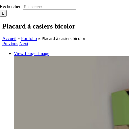
Rechercher:
Placard à casiers bicolor
Accueil
»
Portfolio
»
Placard à casiers bicolor
Previous
Next
View Larger Image