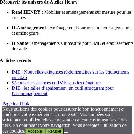
Découvrir les univers de Atelier Henry
René HENRY
: Mobilier et aménagements sur mesure pour les
crèches
H-Aménagement
: Aménagements sur mesure pour agenceurs
et aménageurs
H-Santé
: aménagements sur mesure pour IME et établissements
de santé
Articles récents
IME : Nouvelles exigences réglementaires sur les équipements
en 2025
Sécuriser les espaces en IME sans les dénaturer
IME : les salles d’apaisement, un outil structurant pour
l’accompagnement
Page load link
Nous utilisons des cookies pour assurer le bon fonctionnement et
améliorer votre expérience sur notre site. Vos données sont
strictement confidentielles et ne sont en aucun cas transmises à des
tiers. En continuant votre navigation, vous acceptez l'utilisation de
ces cookies.
Accepter
Refuser