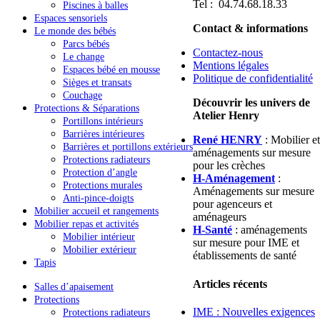
Tel : 04.74.68.18.33
Piscines à balles
Espaces sensoriels
Contact & informations
Le monde des bébés
Parcs bébés
Contactez-nous
Le change
Mentions légales
Espaces bébé en mousse
Politique de confidentialité
Sièges et transats
Couchage
Découvrir les univers de
Protections & Séparations
Atelier Henry
Portillons intérieurs
Barrières intérieures
René HENRY
: Mobilier et
Barrières et portillons extérieurs
aménagements sur mesure
Protections radiateurs
pour les crèches
Protection d’angle
H-Aménagement
:
Protections murales
Aménagements sur mesure
Anti-pince-doigts
pour agenceurs et
Mobilier accueil et rangements
aménageurs
Mobilier repas et activités
H-Santé
: aménagements
Mobilier intérieur
sur mesure pour IME et
Mobilier extérieur
établissements de santé
Tapis
Articles récents
Salles d’apaisement
Protections
IME : Nouvelles exigences
Protections radiateurs