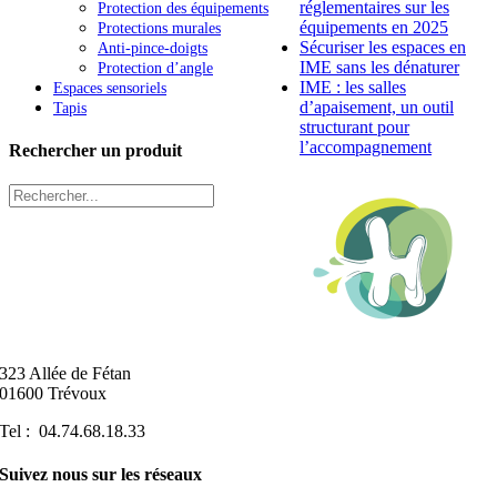
réglementaires sur les
Protection des équipements
équipements en 2025
Protections murales
Sécuriser les espaces en
Anti-pince-doigts
IME sans les dénaturer
Protection d’angle
IME : les salles
Espaces sensoriels
d’apaisement, un outil
Tapis
structurant pour
l’accompagnement
Rechercher un produit
323 Allée de Fétan
01600 Trévoux
Tel : 04.74.68.18.33
Suivez nous sur les réseaux