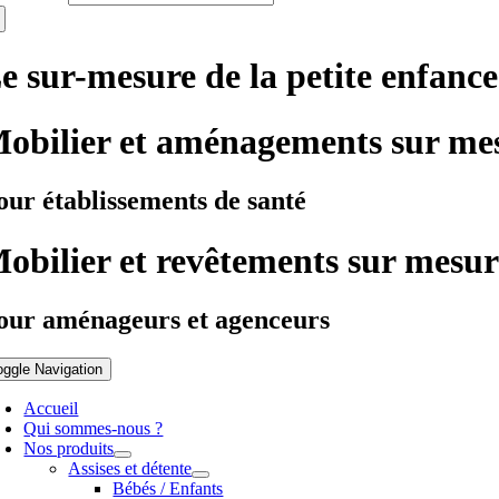
e sur-mesure de la petite enfance
obilier et aménagements sur me
our établissements de santé
obilier et revêtements sur mesur
our aménageurs et agenceurs
oggle Navigation
Accueil
Qui sommes-nous ?
Nos produits
Assises et détente
Bébés / Enfants