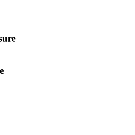
sure
e