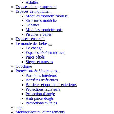
Adultes
Espaces de regroupement
Espaces de motricité
Modules motricité mousse
Structures motricité
Cabanes
Modules motricité bois
Piscines à balles
Espaces sensoriels
Le monde des bébés
Le change
Espaces bébé en mousse
Parcs bébés
Sièges et transats
Couchage
Protections & Séparations
Portillons intérieurs
Barrières intérieures
Barrières et portillons extérieurs
Protections radiateurs
Protection d’angle
Anti-pince-doigts
Protections murales
Tapis
Mobilier accueil et rangements