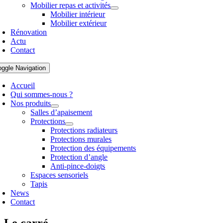
Mobilier repas et activités
Mobilier intérieur
Mobilier extérieur
Rénovation
Actu
Contact
oggle Navigation
Accueil
Qui sommes-nous ?
Nos produits
Salles d’apaisement
Protections
Protections radiateurs
Protections murales
Protection des équipements
Protection d’angle
Anti-pince-doigts
Espaces sensoriels
Tapis
News
Contact