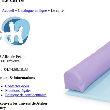
Le carré
Accueil
»
Catalogue en ligne
»
Le carré
3 Allée de Fétan
600 Trévoux
l : 04.74.68.18.33
ntact & informations
Contactez-nous
Mentions légales
Politique de confidentialité
couvrir les univers de Atelier
nry