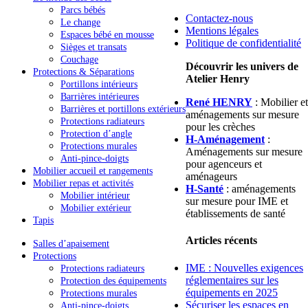
Parcs bébés
Contactez-nous
Le change
Mentions légales
Espaces bébé en mousse
Politique de confidentialité
Sièges et transats
Couchage
Découvrir les univers de
Protections & Séparations
Atelier Henry
Portillons intérieurs
Barrières intérieures
René HENRY
: Mobilier et
Barrières et portillons extérieurs
aménagements sur mesure
Protections radiateurs
pour les crèches
Protection d’angle
H-Aménagement
:
Protections murales
Aménagements sur mesure
Anti-pince-doigts
pour agenceurs et
Mobilier accueil et rangements
aménageurs
Mobilier repas et activités
H-Santé
: aménagements
Mobilier intérieur
sur mesure pour IME et
Mobilier extérieur
établissements de santé
Tapis
Articles récents
Salles d’apaisement
Protections
IME : Nouvelles exigences
Protections radiateurs
réglementaires sur les
Protection des équipements
équipements en 2025
Protections murales
Sécuriser les espaces en
Anti-pince-doigts