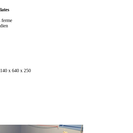
lates
s ferme
idien
140 x 640 x 250