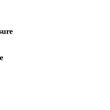
sure
e