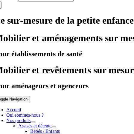
e sur-mesure de la petite enfance
obilier et aménagements sur me
our établissements de santé
obilier et revêtements sur mesur
our aménageurs et agenceurs
oggle Navigation
Accueil
Qui sommes-nous ?
Nos produits
Assises et détente
Bébés / Enfants