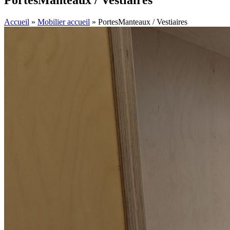
PortesManteaux / Vestiaires
Accueil
»
Mobilier accueil
»
PortesManteaux / Vestiaires