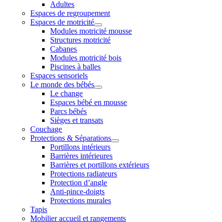
Adultes
Espaces de regroupement
Espaces de motricité
Modules motricité mousse
Structures motricité
Cabanes
Modules motricité bois
Piscines à balles
Espaces sensoriels
Le monde des bébés
Le change
Espaces bébé en mousse
Parcs bébés
Sièges et transats
Couchage
Protections & Séparations
Portillons intérieurs
Barrières intérieures
Barrières et portillons extérieurs
Protections radiateurs
Protection d’angle
Anti-pince-doigts
Protections murales
Tapis
Mobilier accueil et rangements