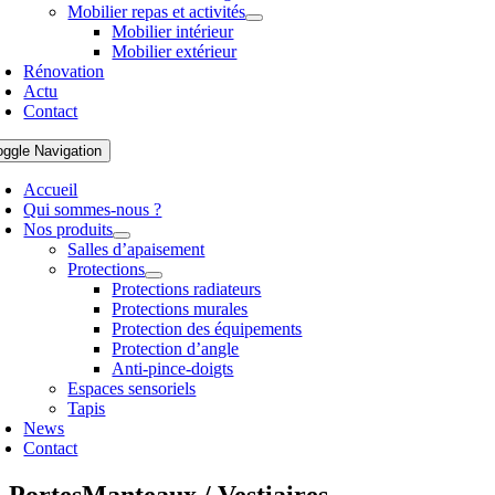
Mobilier repas et activités
Mobilier intérieur
Mobilier extérieur
Rénovation
Actu
Contact
oggle Navigation
Accueil
Qui sommes-nous ?
Nos produits
Salles d’apaisement
Protections
Protections radiateurs
Protections murales
Protection des équipements
Protection d’angle
Anti-pince-doigts
Espaces sensoriels
Tapis
News
Contact