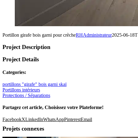
Portillon girafe bois garni pour crèche
RHAdministrateur
2025-06-18T
Project Description
Project Details
Categories:
portillons "girafe" bois garni skaï
Portillons intérieurs
Protections / Séparations
Partagez cet article, Choisissez votre Plateforme!
Facebook
X
LinkedIn
WhatsApp
Pinterest
Email
Projets connexes