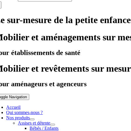
e sur-mesure de la petite enfance
obilier et aménagements sur me
our établissements de santé
obilier et revêtements sur mesur
our aménageurs et agenceurs
oggle Navigation
Accueil
Qui sommes-nous ?
Nos produits
Assises et détente
Bébés / Enfants