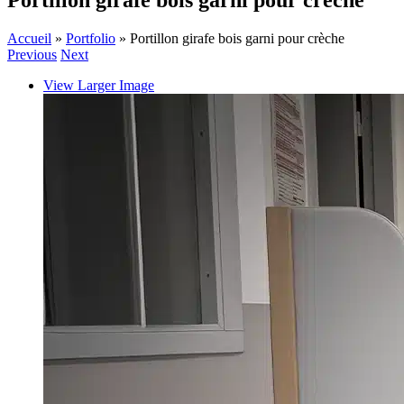
Portillon girafe bois garni pour crèche
Accueil
»
Portfolio
»
Portillon girafe bois garni pour crèche
Previous
Next
View Larger Image