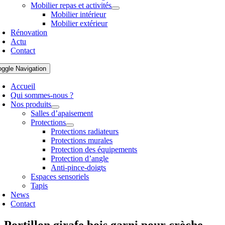
Mobilier repas et activités
Mobilier intérieur
Mobilier extérieur
Rénovation
Actu
Contact
oggle Navigation
Accueil
Qui sommes-nous ?
Nos produits
Salles d’apaisement
Protections
Protections radiateurs
Protections murales
Protection des équipements
Protection d’angle
Anti-pince-doigts
Espaces sensoriels
Tapis
News
Contact