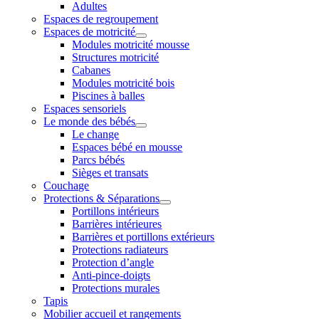
Adultes
Espaces de regroupement
Espaces de motricité
Modules motricité mousse
Structures motricité
Cabanes
Modules motricité bois
Piscines à balles
Espaces sensoriels
Le monde des bébés
Le change
Espaces bébé en mousse
Parcs bébés
Sièges et transats
Couchage
Protections & Séparations
Portillons intérieurs
Barrières intérieures
Barrières et portillons extérieurs
Protections radiateurs
Protection d’angle
Anti-pince-doigts
Protections murales
Tapis
Mobilier accueil et rangements