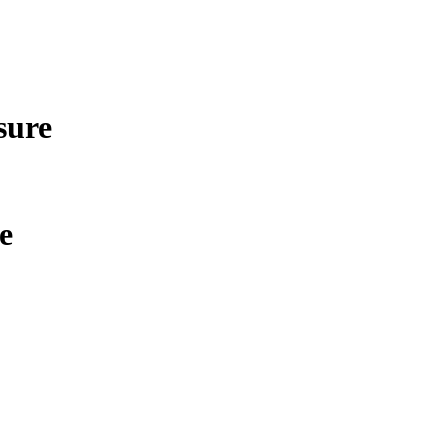
sure
e