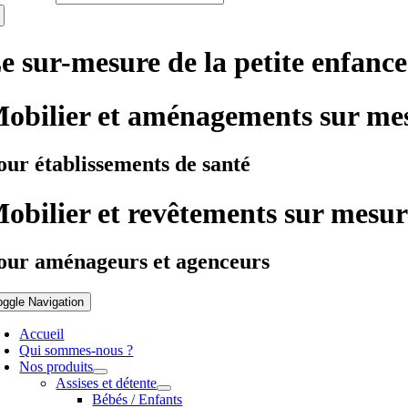
e sur-mesure de la petite enfance
obilier et aménagements sur me
our établissements de santé
obilier et revêtements sur mesur
our aménageurs et agenceurs
oggle Navigation
Accueil
Qui sommes-nous ?
Nos produits
Assises et détente
Bébés / Enfants