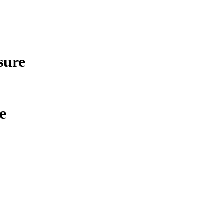
sure
e