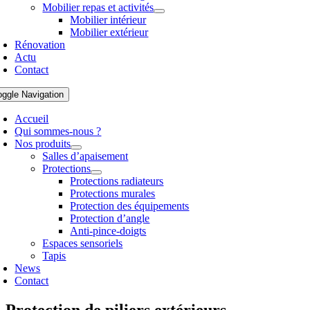
Mobilier repas et activités
Mobilier intérieur
Mobilier extérieur
Rénovation
Actu
Contact
oggle Navigation
Accueil
Qui sommes-nous ?
Nos produits
Salles d’apaisement
Protections
Protections radiateurs
Protections murales
Protection des équipements
Protection d’angle
Anti-pince-doigts
Espaces sensoriels
Tapis
News
Contact