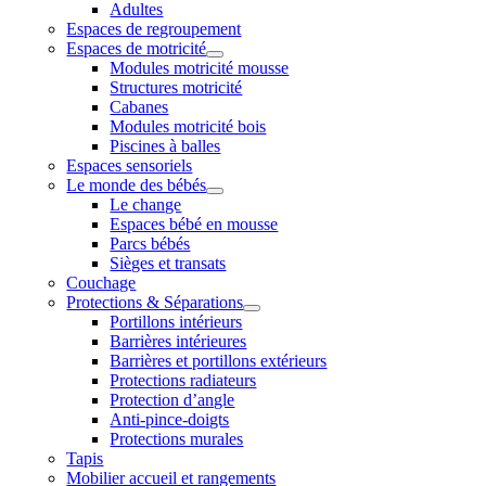
Adultes
Espaces de regroupement
Espaces de motricité
Modules motricité mousse
Structures motricité
Cabanes
Modules motricité bois
Piscines à balles
Espaces sensoriels
Le monde des bébés
Le change
Espaces bébé en mousse
Parcs bébés
Sièges et transats
Couchage
Protections & Séparations
Portillons intérieurs
Barrières intérieures
Barrières et portillons extérieurs
Protections radiateurs
Protection d’angle
Anti-pince-doigts
Protections murales
Tapis
Mobilier accueil et rangements