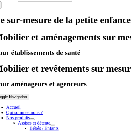
e sur-mesure de la petite enfance
obilier et aménagements sur me
our établissements de santé
obilier et revêtements sur mesur
our aménageurs et agenceurs
oggle Navigation
Accueil
Qui sommes-nous ?
Nos produits
Assises et détente
Bébés / Enfants