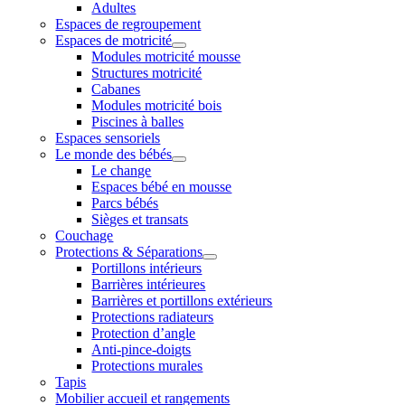
Adultes
Espaces de regroupement
Espaces de motricité
Modules motricité mousse
Structures motricité
Cabanes
Modules motricité bois
Piscines à balles
Espaces sensoriels
Le monde des bébés
Le change
Espaces bébé en mousse
Parcs bébés
Sièges et transats
Couchage
Protections & Séparations
Portillons intérieurs
Barrières intérieures
Barrières et portillons extérieurs
Protections radiateurs
Protection d’angle
Anti-pince-doigts
Protections murales
Tapis
Mobilier accueil et rangements