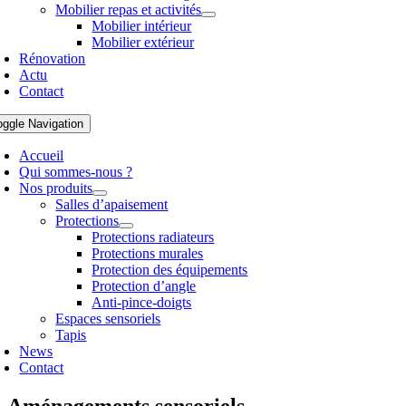
Mobilier repas et activités
Mobilier intérieur
Mobilier extérieur
Rénovation
Actu
Contact
oggle Navigation
Accueil
Qui sommes-nous ?
Nos produits
Salles d’apaisement
Protections
Protections radiateurs
Protections murales
Protection des équipements
Protection d’angle
Anti-pince-doigts
Espaces sensoriels
Tapis
News
Contact