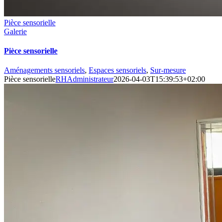
Pièce sensorielle
Galerie
Pièce sensorielle
Aménagements sensoriels
,
Espaces sensoriels
,
Sur-mesure
Pièce sensorielle
RHAdministrateur
2026-04-03T15:39:53+02:00