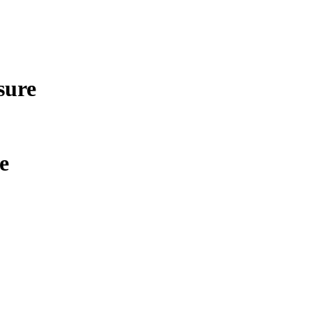
sure
e