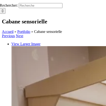
Rechercher:
Cabane sensorielle
Accueil
»
Portfolio
»
Cabane sensorielle
Previous
Next
View Larger Image